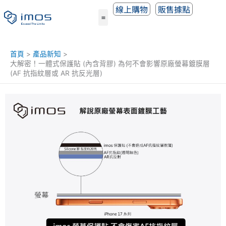
跳
線上購物
販售據點
至
主
要
內
首頁
產品新知
容
大解密！一體式保護貼 (內含背膠) 為何不會影響原廠螢幕鍍膜層
(AF 抗指紋層或 AR 抗反光層)