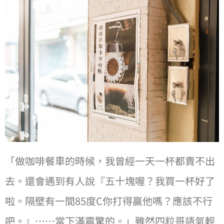
「做咖啡餐⾞的時候，我曾經⼀天⼀杯都賣不出
去。還會遇到有⼈說『五⼗塊喔？我買⼀杯好了
啦。隔壁有⼀間85度C你打得贏他嗎？應該不⾏
吧。』⋯⋯當下滿震驚的。」雖然四粒哥語氣輕