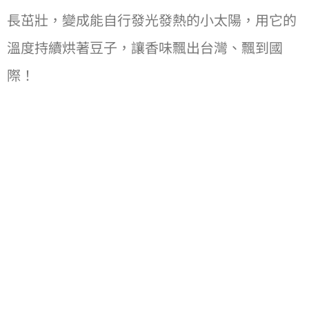
長茁壯，變成能⾃⾏發光發熱的⼩太陽，⽤它的
溫度持續烘著⾖⼦，讓香味飄出台灣、飄到國
際！