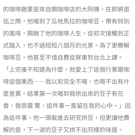
的咖啡啟蒙是來⾃開咖啡店的⼤阿姨，在即將退
伍之際，他喝到了瓜地⾺拉的咖啡⾖，帶有特別
的風味，開啟了他的咖啡⼈⽣。從初次接觸到正
式踏入，也不過短短八個⽉的光景。為了更瞭解
咖啡⾖，他甚⾄不惜⾃費從屏東到台北上課。
「上完後不知道為什麼，就愛上了這個⾏業跟咖
啡這個東⻄⋯⋯我以前完全不喝，也喝不出有什
麼差異。結果第⼀次喝到我烘出來的⾖⼦有花
香，我很震 驚，這件事⼀直留在我的⼼中。」因
為這件事，他⼀頭栽進去研究烘⾖，但更讓他費
解的是，下⼀波的⾖⼦⼜烘不出同樣的味道。