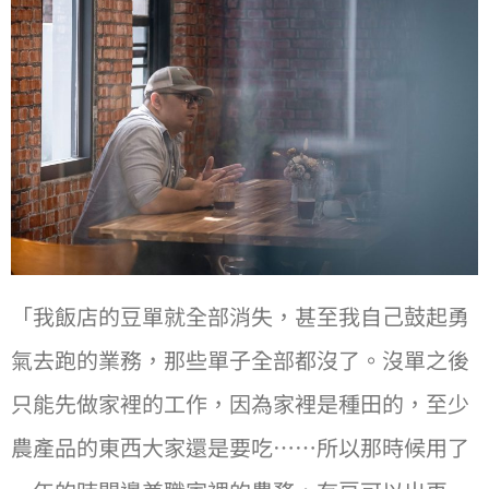
「我飯店的⾖單就全部消失，甚⾄我⾃⼰⿎起勇
氣去跑的業務，那些單⼦全部都沒了。沒單之後
只能先做家裡的⼯作，因為家裡是種⽥的，⾄少
農產品的東⻄⼤家還是要吃⋯⋯所以那時候⽤了