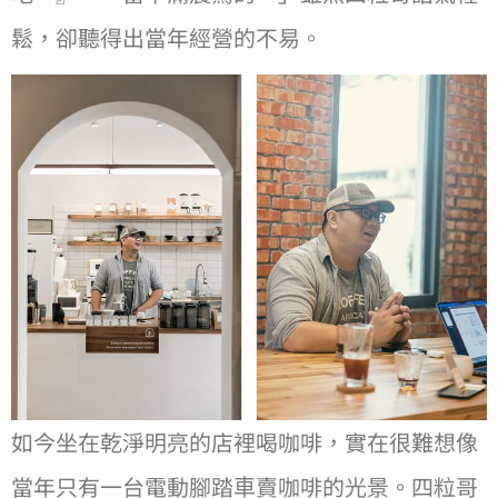
鬆，卻聽得出當年經營的不易。
如今坐在乾淨明亮的店裡喝咖啡，實在很難想像
當年只有⼀台電動腳踏⾞賣咖啡的光景。四粒哥