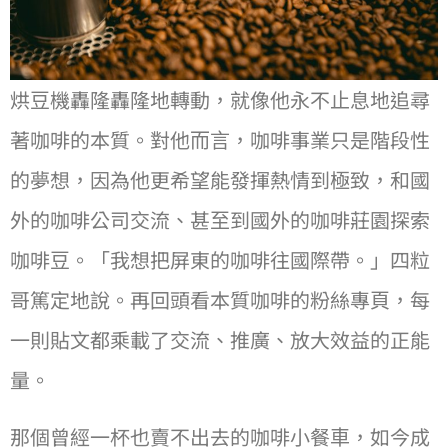
烘⾖機轟隆轟隆地轉動，就像他永不⽌息地追尋
著咖啡的本質。對他⽽⾔，咖啡事業只是階段性
的夢想，因為他更希望能發揮熱情到極致，和國
外的咖啡公司交流、甚⾄到國外的咖啡莊園探索
咖啡⾖。「我想把屏東的咖啡往國際帶。」四粒
哥篤定地說。再回頭看本質咖啡的粉絲專⾴，每
⼀則貼⽂都乘載了交流、推廣、放⼤效益的正能
量。
那個曾經⼀杯也賣不出去的咖啡⼩餐⾞，如今成