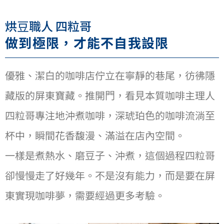
烘⾖職⼈ 四粒哥
做到極限，才能不⾃我設限
優雅、潔⽩的咖啡店佇立在寧靜的巷尾，彷彿隱
藏版的屏東寶藏。推開⾨，看⾒本質咖啡主理⼈
四粒哥專注地沖煮咖啡，深琥珀⾊的咖啡流淌⾄
杯中，瞬間花香馥漫、滿溢在店內空間。
⼀樣是煮熱⽔、磨⾖⼦、沖煮，這個過程四粒哥
卻慢慢走了好幾年。不是沒有能⼒，⽽是要在屏
東實現咖啡夢，需要經過更多考驗。