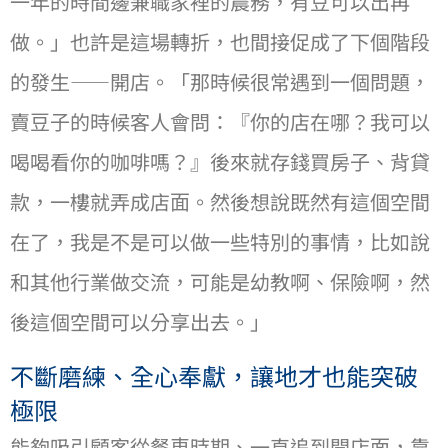
⼀年的時間邊兼職家裡的農務，有⾖可以出再
做。」也許是這場轉折，也間接促成了下個階段
的發⽣——開店。「那時候很常遇到⼀個問題，
賣⾖⼦的時候客⼈會問：『你的店在哪？我可以
喝喝看你的咖啡嗎？』後來就存錢買房⼦、背貸
款，⼀樓就弄成店⾯。然後想說既然有這個空間
在了，我是不是可以做⼀些特別的事情，比如說
和其他⾏業做交流，可能是幼教啊、保險啊，然
後這個空間可以分享出去。」
不斷磨練、全⼼奉獻，讓地才也能突破
極限
能夠吸引顧客從餐⾞時期、⼀直追到開店⾯，靠