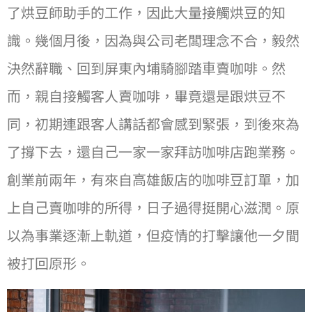
了烘⾖師助⼿的⼯作，因此⼤量接觸烘⾖的知
識。幾個⽉後，因為與公司老闆理念不合，毅然
決然辭職、回到屏東內埔騎腳踏⾞賣咖啡。然
⽽，親⾃接觸客⼈賣咖啡，畢竟還是跟烘⾖不
同，初期連跟客⼈講話都會感到緊張，到後來為
了撐下去，還⾃⼰⼀家⼀家拜訪咖啡店跑業務。
創業前兩年，有來⾃⾼雄飯店的咖啡⾖訂單，加
上⾃⼰賣咖啡的所得，⽇⼦過得挺開⼼滋潤。原
以為事業逐漸上軌道，但疫情的打擊讓他⼀夕間
被打回原形。