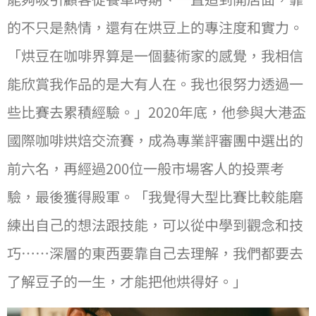
的不只是熱情，還有在烘⾖上的專注度和實⼒。
「烘⾖在咖啡界算是⼀個藝術家的感覺，我相信
能欣賞我作品的是⼤有⼈在。我也很努⼒透過⼀
些比賽去累積經驗。」2020年底，他參與⼤港盃
國際咖啡烘焙交流賽，成為專業評審團中選出的
前六名，再經過200位⼀般市場客⼈的投票考
驗，最後獲得殿軍。「我覺得⼤型比賽比較能磨
練出⾃⼰的想法跟技能，可以從中學到觀念和技
巧⋯⋯深層的東⻄要靠⾃⼰去理解，我們都要去
了解⾖⼦的⼀⽣，才能把他烘得好。」