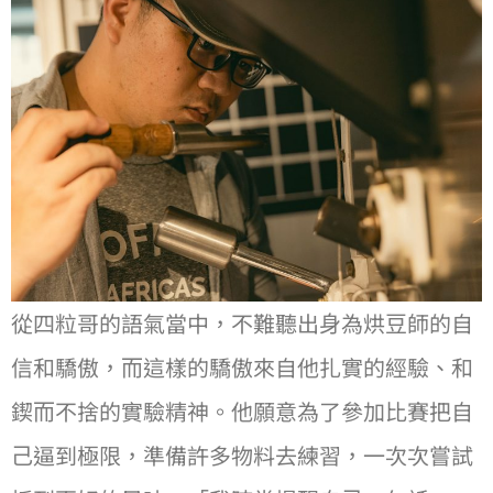
從四粒哥的語氣當中，不難聽出⾝為烘⾖師的⾃
信和驕傲，⽽這樣的驕傲來⾃他扎實的經驗、和
鍥⽽不捨的實驗精神。他願意為了參加比賽把⾃
⼰逼到極限，準備許多物料去練習，⼀次次嘗試