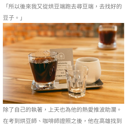
「所以後來我⼜從烘⾖端跑去尋⾖端，去找好的
⾖⼦。」
除了⾃⼰的執著，上天也為他的熱愛推波助瀾。
在考到烘⾖師、咖啡師證照之後，他在⾼雄找到