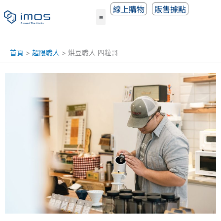
跳
線上購物
販售據點
至
主
要
內
首頁
超限職人
烘豆職⼈ 四粒哥
容