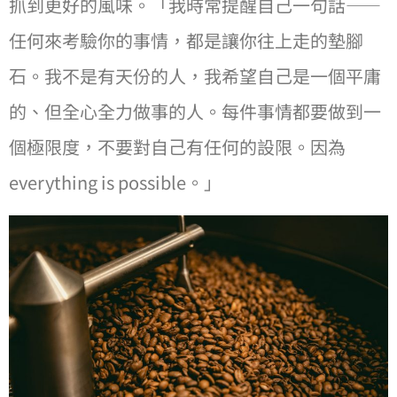
抓到更好的風味。「我時常提醒⾃⼰⼀句話——
任何來考驗你的事情，都是讓你往上走的墊腳
⽯。我不是有天份的⼈，我希望⾃⼰是⼀個平庸
的、但全⼼全⼒做事的⼈。每件事情都要做到⼀
個極限度，不要對⾃⼰有任何的設限。因為
everything is possible。」