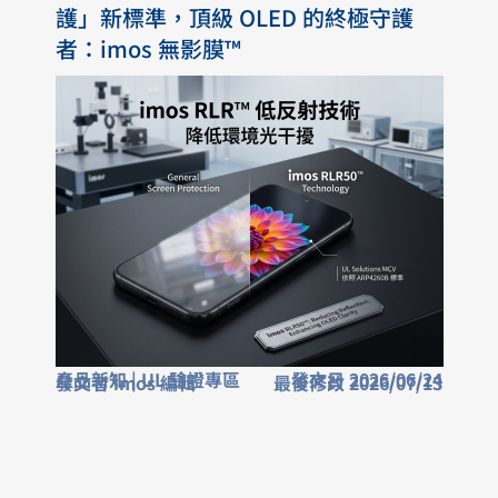
護」新標準，頂級 OLED 的終極守護
者：imos 無影膜™
產品新知
|
UL 驗證專區
發文日 2026/06/24
發文者 imos 編輯
最後修改 2026/07/13