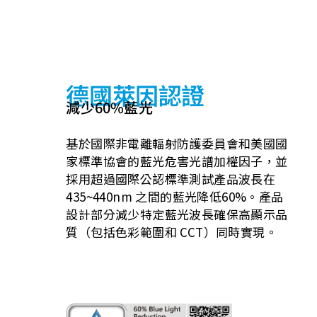
德國萊因認證
減少60%藍光
基於國際非電離輻射防護委員會和美國國
家標準協會的藍光危害光譜加權因子，並
採用超過國際公認標準測試產品波長在
435~440nm 之間的藍光降低60%。產品
設計部分減少特定藍光波長確保高顯示品
質（包括色彩範圍和 CCT）同時實現。