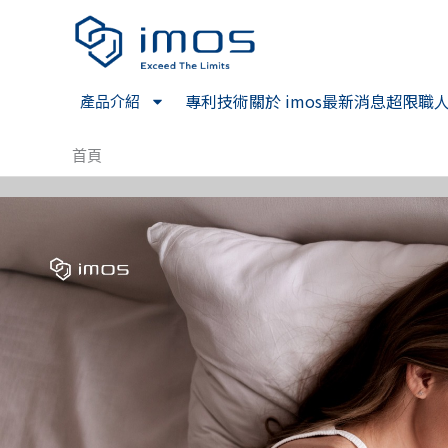
跳
至
主
要
專利技術
關於 imos
最新消息
超限職
產品介紹
內
容
首頁