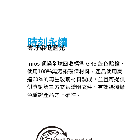
時刻永續
零汙染低藍光
imos 通過全球回收標準 GRS 綠色驗證，
使用100%無污染環保材料，產品使用高
達60%的再生玻璃材料製成，並且可提供
供應鏈第三方交易證明文件，有效追溯綠
色驗證產品之正確性。