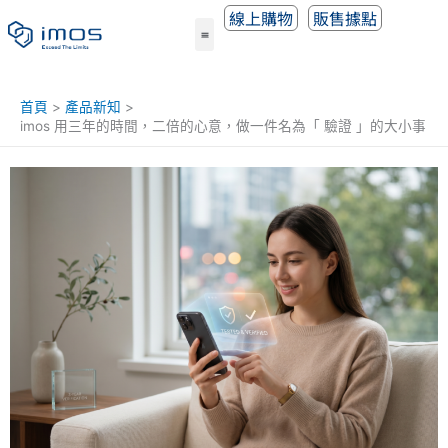
跳
線上購物
販售據點
至
主
要
內
首頁
產品新知
容
imos 用三年的時間，二倍的心意，做一件名為「 驗證 」的大小事