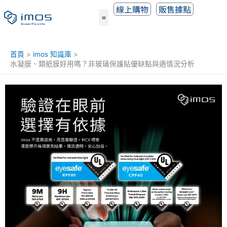
跳
線上購物
販售據點
至
主
要
內
首頁
imos 知識庫
容
水凝膜、類紙膜好用嗎？非玻璃保護貼優缺點與適情況分析