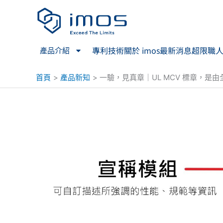
跳
至
主
要
專利技術
關於 imos
最新消息
超限職
產品介紹
內
容
首頁
產品新知
一驗，見真章｜UL MCV 標章，是由