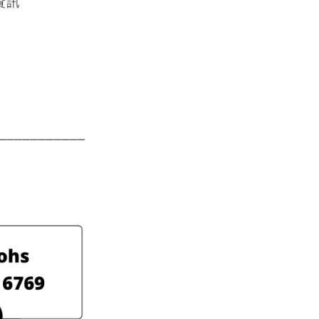
___________