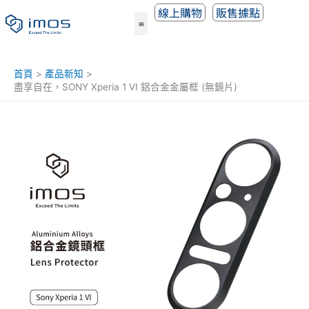
跳
線上購物
販售據點
至
主
要
內
首頁
產品新知
容
盡享自在，SONY Xperia 1 VI 鋁合金金屬框 (無鏡片)