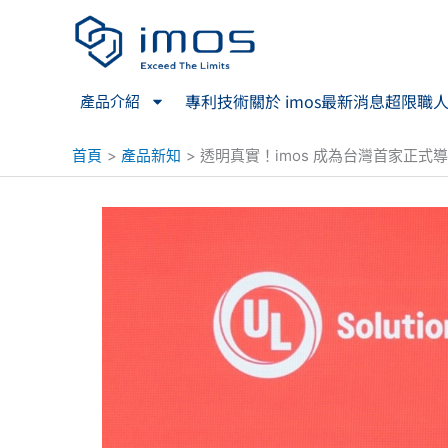
跳
至
主
要
專利技術
關於 imos
最新消息
超限職
產品介紹
內
容
首頁
產品新知
透明真實！imos 成為台灣首家正式