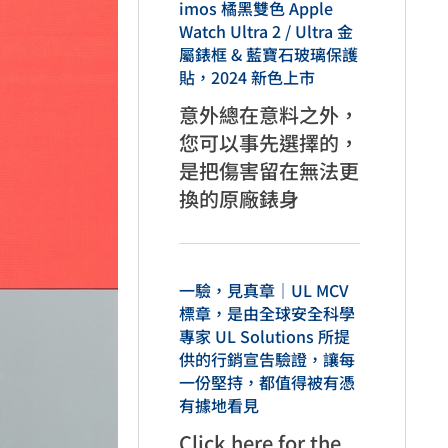
imos 橘黑雙色 Apple
Watch Ultra 2 / Ultra 金
屬錶框 & 藍寶石玻璃保護
貼，2024 新色上市
意外總在意料之外，
您可以事先選擇的，
是把傷害留在無法更
換的原廠錶身
一驗，見真章｜UL MCV
標章，是由全球安全科學
專家 UL Solutions 所提
供的行銷宣告驗證，讓每
一份堅持，都值得被有憑
有據地看見
Click here for the