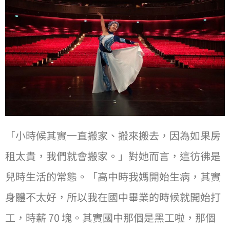
「⼩時候其實⼀直搬家、搬來搬去，因為如果房
租太貴，我們就會搬家。」對她而言，這彷彿是
兒時⽣活的常態。「高中時我媽開始⽣病，其實
身體不太好，所以我在國中畢業的時候就開始打
⼯，時薪 70 塊。其實國中那個是黑⼯啦，那個