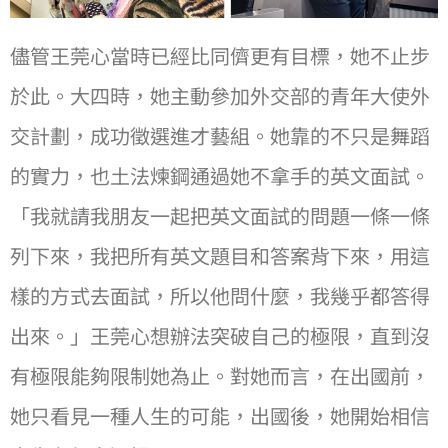
儘管王莞⼼當時已經比同儕更有目標，她不止步
於此。⼤四時，她主動參加外交部的青年⼤使外
交計劃，成功徵選進才藝組。她靠的不只是舞蹈
的實⼒，也土法煉鋼通過她不拿⼿的英⽂面試。
「我就請我朋友⼀起把英⽂面試的問題⼀條⼀條
列下來，我把所有英⽂題目和答案背下來，⽤這
樣的⽅式去面試，所以他問什麼，我幾乎都答得
出來。」王莞⼼想辦法突破⾃己的極限，直到沒
有極限能夠限制她為止。對她而言，在出國前，
她只看見⼀種⼈⽣的可能，出國後，她開始相信