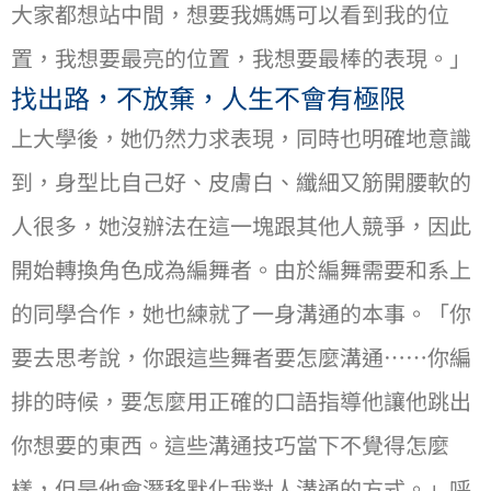
⼤家都想站中間，想要我媽媽可以看到我的位
置，我想要最亮的位置，我想要最棒的表現。」
找出路，不放棄，⼈⽣不會有極限
上⼤學後，她仍然⼒求表現，同時也明確地意識
到，身型比⾃己好、皮膚白、纖細又筋開腰軟的
⼈很多，她沒辦法在這⼀塊跟其他⼈競爭，因此
開始轉換角色成為編舞者。由於編舞需要和系上
的同學合作，她也練就了⼀身溝通的本事。「你
要去思考說，你跟這些舞者要怎麼溝通⋯⋯你編
排的時候，要怎麼⽤正確的口語指導他讓他跳出
你想要的東西。這些溝通技巧當下不覺得怎麼
樣，但是他會潛移默化我對⼈溝通的⽅式。」呼