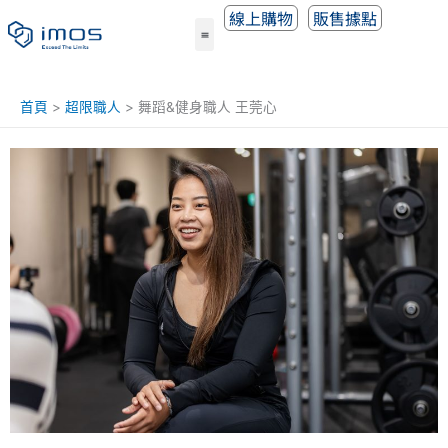
跳
線上購物
販售據點
至
主
要
內
首頁
超限職人
舞蹈&健身職⼈ 王莞⼼
容