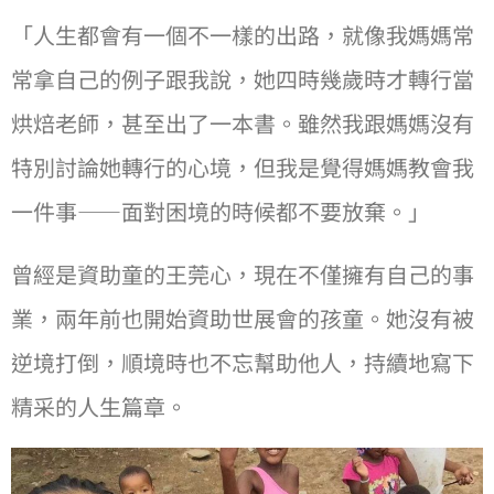
「⼈⽣都會有⼀個不⼀樣的出路，就像我媽媽常
常拿⾃己的例子跟我說，她四時幾歲時才轉⾏當
烘焙老師，甚至出了⼀本書。雖然我跟媽媽沒有
特別討論她轉⾏的⼼境，但我是覺得媽媽教會我
⼀件事——面對困境的時候都不要放棄。」
曾經是資助童的王莞⼼，現在不僅擁有⾃己的事
業，兩年前也開始資助世展會的孩童。她沒有被
逆境打倒，順境時也不忘幫助他⼈，持續地寫下
精采的⼈⽣篇章。