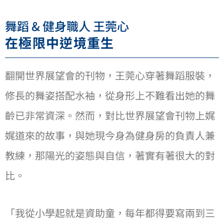
舞蹈 & 健身職⼈ 王莞⼼
在極限中逆境重⽣
翻開世界展望會的刊物，王莞⼼穿著舞蹈服裝，
修長的舞姿搭配水袖，從身形上不難看出她的舞
齡已非常資深。然而，對比世界展望會刊物上娓
娓道來的故事，與她現今身為健身房的負責⼈兼
教練，那陽光的姿態與⾃信，著實有著很⼤的對
比。
「我從⼩學起就是資助童，每年都得要寫兩到三