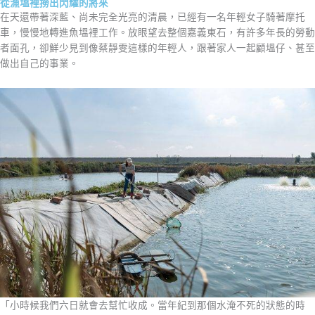
從漁塭裡撈出閃耀的將來
在天還帶著深藍、尚未完全光亮的清晨，已經有⼀名年輕女⼦騎著摩托
車，慢慢地轉進⿂塭裡⼯作。放眼望去整個嘉義東石，有許多年長的勞動
者⾯孔，卻鮮少⾒到像蔡靜雯這樣的年輕⼈，跟著家⼈⼀起顧塭仔、甚⾄
做出⾃己的事業。
「⼩時候我們六⽇就會去幫忙收成。當年紀到那個⽔淹不死的狀態的時