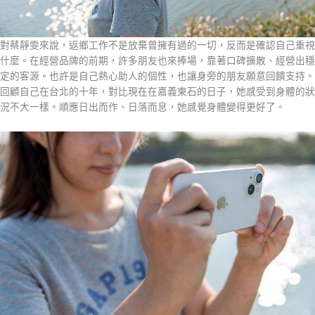
對蔡靜雯來說，返鄉⼯作不是放棄曾擁有過的⼀切，反⽽是確認⾃⼰重視
什麼。在經營品牌的前期，許多朋友也來捧場，靠著⼝碑擴散、經營出穩
定的客源。也許是⾃⼰熱⼼助⼈的個性，也讓⾝旁的朋友願意回饋⽀持。
回顧⾃⼰在台北的⼗年，對比現在在嘉義東⽯的⽇⼦，她感受到⾝體的狀
況不⼤⼀樣。順應⽇出⽽作、⽇落⽽息，她感覺⾝體變得更好了。