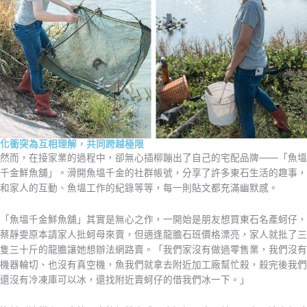
化衝突為互相理解，共同跨越極限
然⽽，在接家業的過程中，卻無⼼插柳蹦出了⾃⼰的宅配品牌——「⿂塭
千⾦鮮⿂舖」。滑開⿂塭千⾦的社群帳號，分享了許多東⽯⽣活的趣事，
和家⼈的互動、⿂塭⼯作的紀錄等等，每⼀則貼⽂都充滿幽默感。
「⿂塭千⾦鮮⿂舖」其實是無⼼之作，⼀開始是朋友想買東⽯名產蚵仔，
蔡靜雯原本請家⼈批蚵⺟來賣，但適逢龍膽⽯班價格漂亮，家⼈就批了三
隻三⼗⽄的龍膽讓她想辦法網路賣。「我們家沒有做過零售業，我們沒有
機器輪切、也沒有真空機，⿂我們就拿去附近加⼯廠幫忙殺，殺完後我們
還沒有冷凍庫可以冰，還找附近賣蚵仔的借我們冰⼀下。」