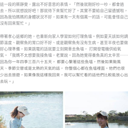
這⼀段的蔡靜雯，露出不好意思的表情。「然後就剛好吵⼀吵，都會過
去，所以就想說好吧！那就待下來幫忙好了。其實不要給⾃⼰留遺憾啦，
因為我怕媽媽的⾝體狀況不好，如果有⼀天有個萬⼀的話，可能會怪⾃⼰
沒有回來幫忙。」
帶著孝⼼返鄉的她，也重新向家⼈學習如何打理⿂塭。例如夏天該如何調
節溫度、觀察⿂的胃⼝好不好、或是觀察⿂有沒有⽣病，甚⾄半夜也要做
好⼼理準備，如果跳電的話就要立刻開⾞去⿂塭， 打開發電機供給氧
氣。「我媽不太想要我接⿂塭，老實說。因為她覺得養⿂真的太辛苦⋯⋯
⼀年四季三百六⼗五天， 都要⼼繫著這些⿂塭，然後如果颱風
因為你
天、季節交替或是太熱的天氣的話， 你整個⼼都在⿂塭裡⾯。他們也很
少出去旅遊，如果像我這樣我回來，我可以幫忙看的話他們比較能放⼼出
去玩。」