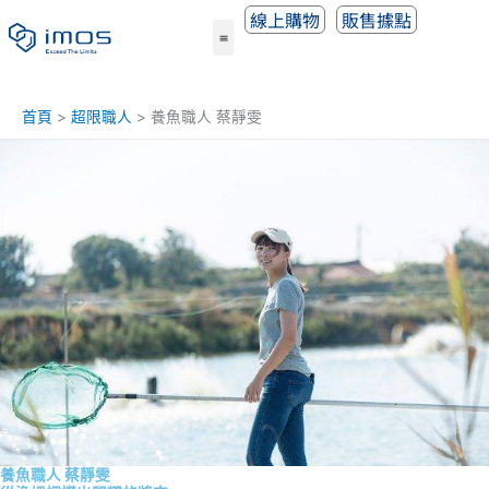
跳
線上購物
販售據點
至
主
要
內
首頁
超限職人
養魚職⼈ 蔡靜雯
容
養魚職⼈ 蔡靜雯