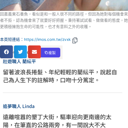
回嘉義東石養⿂，看似是和⼀般⼈很不同的路徑，但因為她對每個機會來
者不拒，認為機會來了就要好好把握。秉持著試試看、做做看的態度，她
更積極擁抱⽣命的可能性，也才有意料之外的收穫。
本頁短連結：
https://imos.com.tw/zvxk
本頁短連結：
https://imos.com.tw/zvxk
熱門文章
複製
壯遊職人 藺紜平
留著波浪長捲髮、年紀輕輕的藺紜平，說起自
己為人生下的註解時，口吻十分篤定。
追夢職⼈ Linda
遠離喧囂的墾丁⼤街，驅車迎向更南邊的太
陽，在筆直的公路兩旁，有⼀間說⼤不⼤