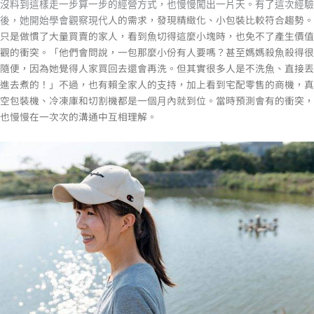
沒料到這樣走⼀步算⼀步的經營⽅式，也慢慢闖出⼀片天。有了這次經驗
⼈的需求，發現精緻化、⼩包裝比較符合趨勢。
後，她開始學會觀察現代
只是做慣了⼤量買賣的家⼈，看到⿂切得這麼⼩塊時，也免不了產⽣價值
觀的衝突。「他們會問說，⼀包那麼⼩份有⼈要嗎？甚⾄媽媽殺⿂殺得很
隨便，因為她覺得⼈家買回去還會再洗。但其實很多⼈是不洗⿂、直接丟
進去煮的！」不過，也有賴
全家⼈的⽀持，加上看到宅配零售的商機，真
空包裝機、冷凍庫和切割機都是⼀個⽉內就到位。當時預測會有的衝突，
也慢慢在⼀次次的溝通中互相理解。