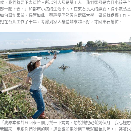
候，我們就要下去幫忙。所以別⼈都是請⼯⼈，我們家都是六⽇⼩孩⼦全
部⼀起下去。」和都市⼩孩的⽣活不同，在東石長⼤的靜雯，從⼩就熟悉
如何幫忙家業。儘管如此，蔡靜雯仍然沒有選擇⼤學⼀畢業就返鄉⼯作。
她在台北⼯作了⼗年，考慮到家⼈⾝體越來越不好，才回東⽯幫忙。
「我原本預計只回來三個⽉幫⼀下媽媽，想說讓她輕鬆幾個⽉。我⼼裡想
我回來⼀定跟你們吵架的啊，還會說如果吵架了我就回台北喔。」笑著說