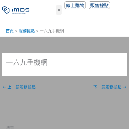
跳
線上購物
販售據點
至
主
要
內
首頁
服務據點
一六九手機網
容
一六九手機網
←
上一篇服務據點
下一篇服務據點
→
搜尋