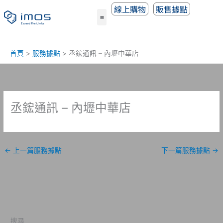
跳
線上購物
販售據點
至
主
要
內
首頁
服務據點
丞鋐通訊 – 內壢中華店
容
丞鋐通訊 – 內壢中華店
←
上一篇服務據點
下一篇服務據點
→
搜尋