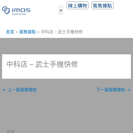
跳
線上購物
販售據點
至
主
要
內
首頁
服務據點
中科店 – 武士手機快修
容
中科店 – 武士手機快修
←
上一篇服務據點
下一篇服務據點
→
搜尋