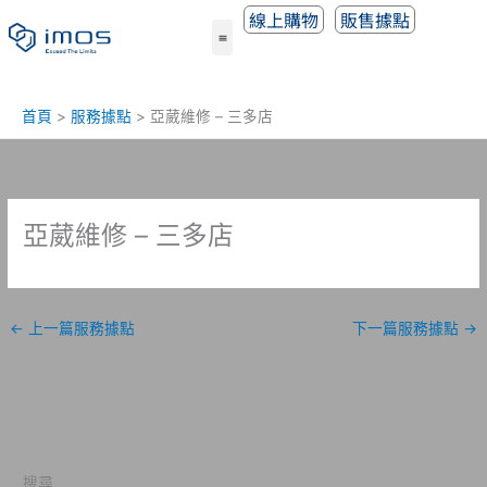
跳
線上購物
販售據點
至
主
要
內
首頁
服務據點
亞葳維修 – 三多店
容
亞葳維修 – 三多店
←
上一篇服務據點
下一篇服務據點
→
搜尋