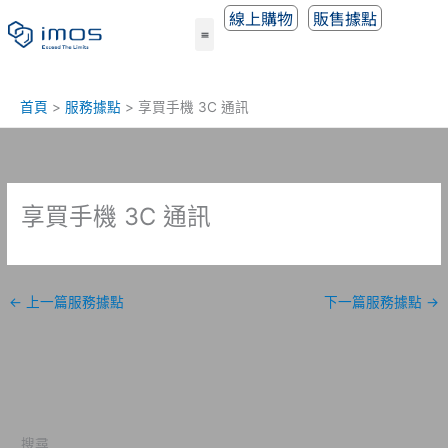
跳
線上購物
販售據點
至
主
要
內
首頁
服務據點
享買手機 3C 通訊
容
享買手機 3C 通訊
←
上一篇服務據點
下一篇服務據點
→
搜尋