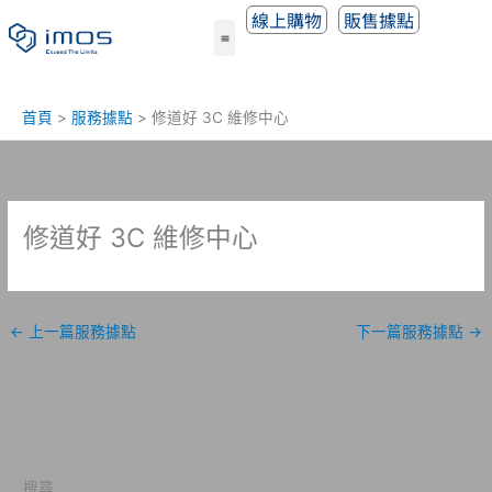
跳
線上購物
販售據點
至
主
要
內
首頁
服務據點
修道好 3C 維修中心
容
修道好 3C 維修中心
←
上一篇服務據點
下一篇服務據點
→
搜尋