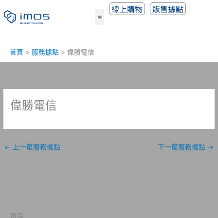
跳
線上購物
販售據點
至
主
要
內
首頁
服務據點
偉勝電信
容
偉勝電信
←
上一篇服務據點
下一篇服務據點
→
搜尋