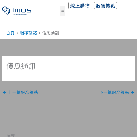
跳
線上購物
販售據點
至
主
要
內
首頁
服務據點
傻瓜通訊
容
傻瓜通訊
←
上一篇服務據點
下一篇服務據點
→
搜尋