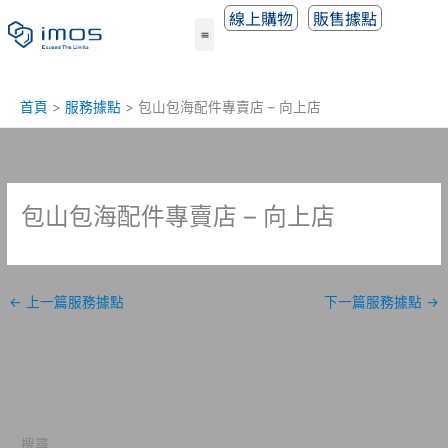
跳
線上購物
販售據點
至
主
要
內
首頁
服務據點
包山包海配件專賣店 – 向上店
容
包山包海配件專賣店 – 向上店
←
上一篇服務據點
下一篇服務據點
→
搜尋