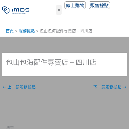
跳
線上購物
販售據點
至
主
要
內
首頁
服務據點
包山包海配件專賣店 – 四川店
容
包山包海配件專賣店 – 四川店
←
上一篇服務據點
下一篇服務據點
→
搜尋