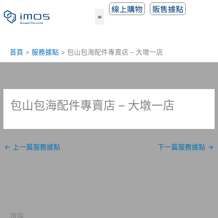
跳
線上購物
販售據點
至
主
要
內
首頁
服務據點
包山包海配件專賣店 – 大墩一店
容
包山包海配件專賣店 – 大墩一店
←
上一篇服務據點
下一篇服務據點
→
搜尋