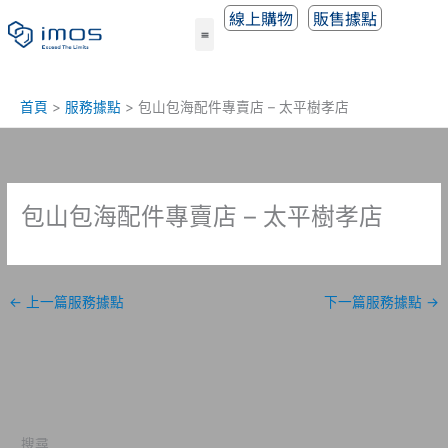
跳
線上購物
販售據點
至
主
要
內
首頁
服務據點
包山包海配件專賣店 – 太平樹孝店
容
包山包海配件專賣店 – 太平樹孝店
←
上一篇服務據點
下一篇服務據點
→
搜尋