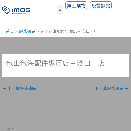
跳
線上購物
販售據點
至
主
要
內
首頁
服務據點
包山包海配件專賣店 – 漢口一店
容
包山包海配件專賣店 – 漢口一店
←
上一篇服務據點
下一篇服務據點
→
搜尋