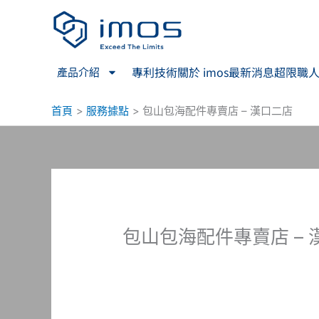
跳
至
主
要
專利技術
關於 imos
最新消息
超限職
產品介紹
內
容
首頁
服務據點
包山包海配件專賣店 – 漢口二店
包山包海配件專賣店 – 