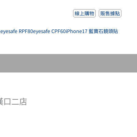
線上購物
販售據點
人
eyesafe RPF80
eyesafe CPF60
iPhone17 藍寶石鏡頭貼
漢口二店