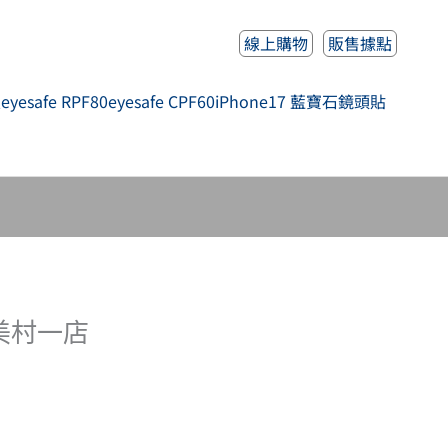
線上購物
販售據點
人
eyesafe RPF80
eyesafe CPF60
iPhone17 藍寶石鏡頭貼
美村一店