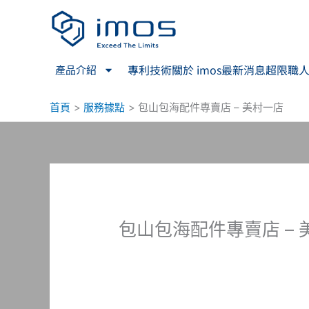
跳
至
主
要
專利技術
關於 imos
最新消息
超限職
產品介紹
內
容
首頁
服務據點
包山包海配件專賣店 – 美村一店
包山包海配件專賣店 – 