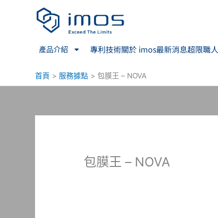
跳
至
主
要
專利技術
關於 imos
最新消息
超限職
產品介紹
內
容
首頁
服務據點
包膜王 – NOVA
包膜王 – NOVA