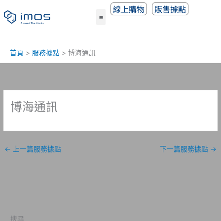
跳
線上購物
販售據點
至
主
要
內
首頁
服務據點
博海通訊
容
博海通訊
←
上一篇服務據點
下一篇服務據點
→
搜尋