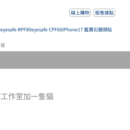
線上購物
販售據點
人
eyesafe RPF80
eyesafe CPF60
iPhone17 藍寶石鏡頭貼
隻貓
 包膜工作室加一隻貓