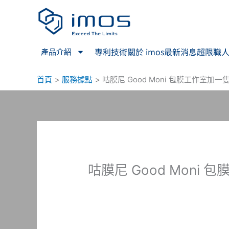
跳
至
主
要
專利技術
關於 imos
最新消息
超限職
產品介紹
內
容
首頁
服務據點
咕膜尼 Good Moni 包膜工作室加一
咕膜尼 Good Moni