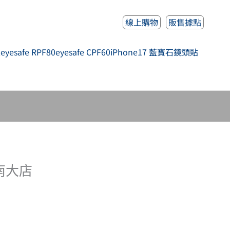
線上購物
販售據點
人
eyesafe RPF80
eyesafe CPF60
iPhone17 藍寶石鏡頭貼
南大店