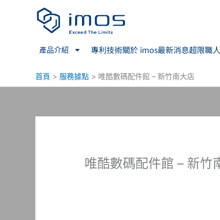
跳
至
主
要
專利技術
關於 imos
最新消息
超限職
產品介紹
內
容
首頁
服務據點
唯酷數碼配件館 – 新竹南大店
唯酷數碼配件館 – 新竹