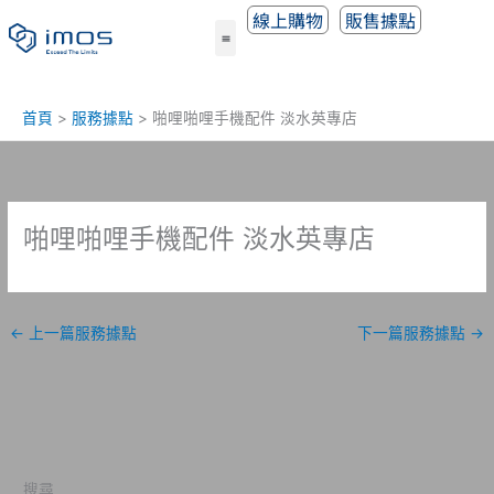
跳
線上購物
販售據點
至
主
要
內
首頁
服務據點
啪哩啪哩手機配件 淡水英專店
容
啪哩啪哩手機配件 淡水英專店
←
上一篇服務據點
下一篇服務據點
→
搜尋