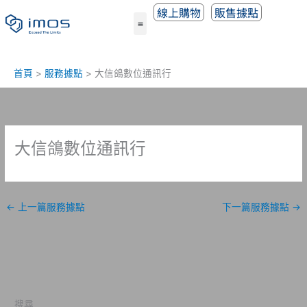
跳
線上購物
販售據點
至
主
要
內
首頁
服務據點
大信鴿數位通訊行
容
大信鴿數位通訊行
←
上一篇服務據點
下一篇服務據點
→
搜尋