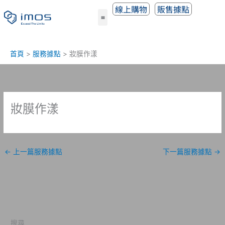
跳
線上購物
販售據點
至
主
要
內
首頁
服務據點
妝膜作漾
容
妝膜作漾
←
上一篇服務據點
下一篇服務據點
→
搜尋