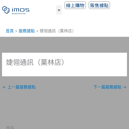
跳
線上購物
販售據點
至
主
要
內
首頁
服務據點
婕翎通訊（菓林店）
容
婕翎通訊（菓林店）
←
上一篇服務據點
下一篇服務據點
→
搜尋