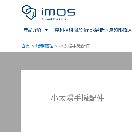
跳
至
主
要
專利技術
關於 imos
最新消息
超限職
產品介紹
內
容
首頁
服務據點
小太陽手機配件
小太陽手機配件