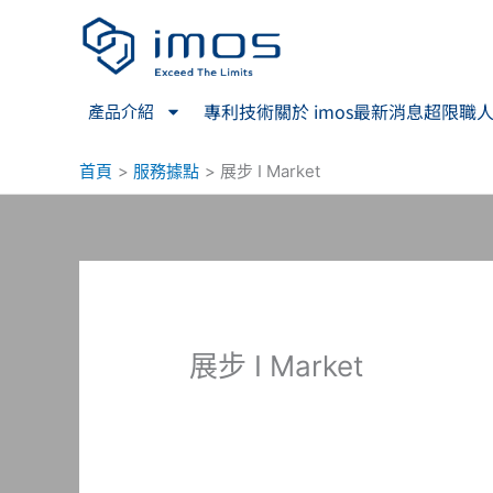
跳
至
主
要
專利技術
關於 imos
最新消息
超限職
產品介紹
內
容
首頁
服務據點
展步 I Market
展步 I Market