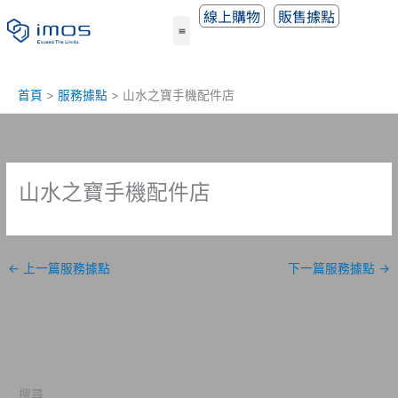
跳
線上購物
販售據點
至
主
要
內
首頁
服務據點
山水之寶手機配件店
容
山水之寶手機配件店
←
上一篇服務據點
下一篇服務據點
→
搜尋