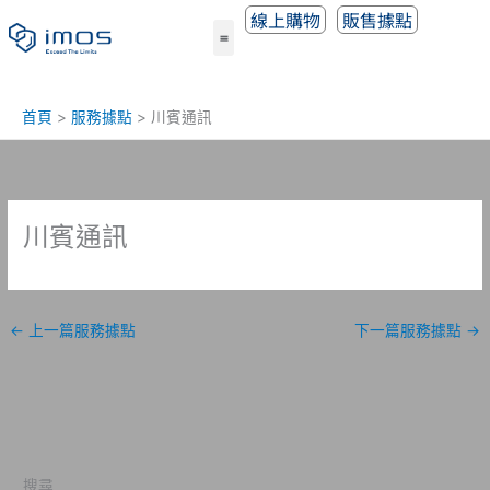
跳
線上購物
販售據點
至
主
要
內
首頁
服務據點
川賓通訊
容
川賓通訊
←
上一篇服務據點
下一篇服務據點
→
搜尋