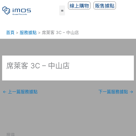
跳
線上購物
販售據點
至
主
要
內
首頁
服務據點
席萊客 3C – 中山店
容
席萊客 3C – 中山店
←
上一篇服務據點
下一篇服務據點
→
搜尋