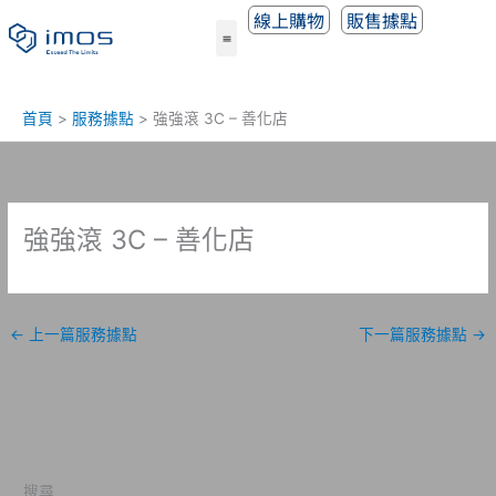
跳
線上購物
販售據點
至
主
要
內
首頁
服務據點
強強滾 3C – 善化店
容
強強滾 3C – 善化店
←
上一篇服務據點
下一篇服務據點
→
搜尋