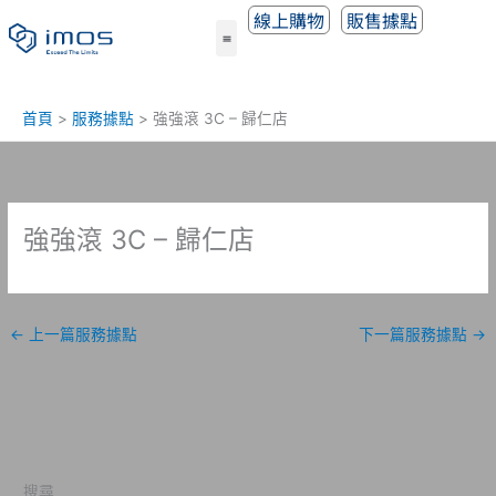
跳
線上購物
販售據點
至
主
要
內
首頁
服務據點
強強滾 3C – 歸仁店
容
強強滾 3C – 歸仁店
←
上一篇服務據點
下一篇服務據點
→
搜尋