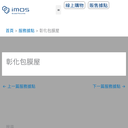
跳
線上購物
販售據點
至
主
要
內
首頁
服務據點
彰化包膜屋
容
彰化包膜屋
←
上一篇服務據點
下一篇服務據點
→
搜尋