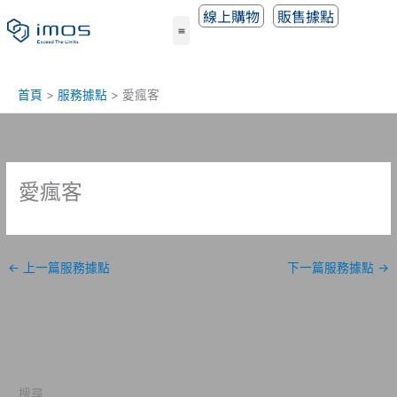
跳
線上購物
販售據點
至
主
要
內
首頁
服務據點
愛瘋客
容
愛瘋客
←
上一篇服務據點
下一篇服務據點
→
搜尋