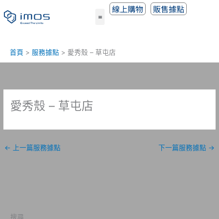
跳
線上購物
販售據點
至
主
要
內
首頁
服務據點
愛秀殼 – 草屯店
容
愛秀殼 – 草屯店
←
上一篇服務據點
下一篇服務據點
→
搜尋