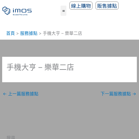
跳
線上購物
販售據點
至
主
要
內
首頁
服務據點
手機大亨 – 樂華二店
容
手機大亨 – 樂華二店
←
上一篇服務據點
下一篇服務據點
→
搜尋