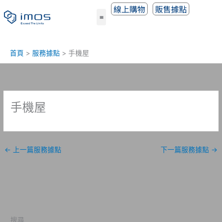
跳
線上購物
販售據點
至
主
要
內
首頁
服務據點
手機屋
容
手機屋
←
上一篇服務據點
下一篇服務據點
→
搜尋