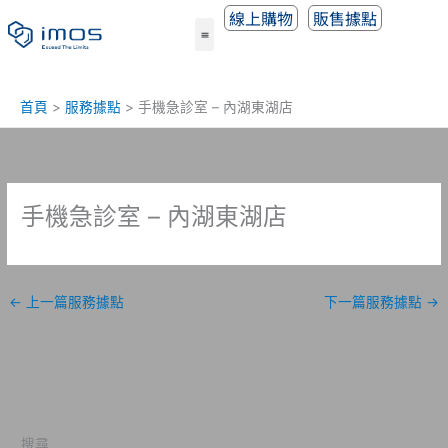
跳
線上購物
販售據點
至
主
要
內
首頁
服務據點
手機急診室 – 內湖東湖店
容
手機急診室 – 內湖東湖店
←
上一篇服務據點
下一篇服務據點
→
搜尋