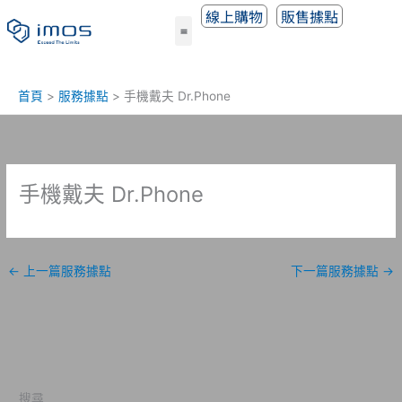
跳
線上購物
販售據點
至
主
要
內
首頁
服務據點
手機戴夫 Dr.Phone
容
手機戴夫 Dr.Phone
←
上一篇服務據點
下一篇服務據點
→
搜尋