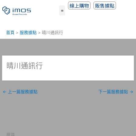
跳
線上購物
販售據點
至
主
要
內
首頁
服務據點
晴川通訊行
容
晴川通訊行
←
上一篇服務據點
下一篇服務據點
→
搜尋