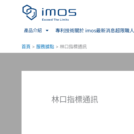
跳
至
主
要
專利技術
關於 imos
最新消息
超限職
產品介紹
內
容
首頁
服務據點
林口指標通訊
林口指標通訊