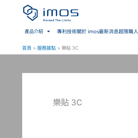
跳
至
主
要
專利技術
關於 imos
最新消息
超限職
產品介紹
內
容
首頁
服務據點
樂貼 3C
樂貼 3C